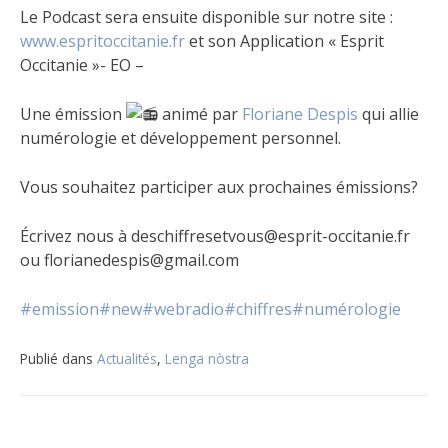
Le Podcast sera ensuite disponible sur notre site :
www.espritoccitanie.fr
et son Application « Esprit
Occitanie »- EO –
Une émission
animé par
Floriane Despis
qui allie
numérologie et développement personnel.
Vous souhaitez participer aux prochaines émissions?
Écrivez nous à deschiffresetvous@esprit-occitanie.fr
ou florianedespis@gmail.com
#emission
#new
#webradio
#chiffres
#numérologie
Publié dans
Actualités
,
Lenga nòstra
Navigation
de