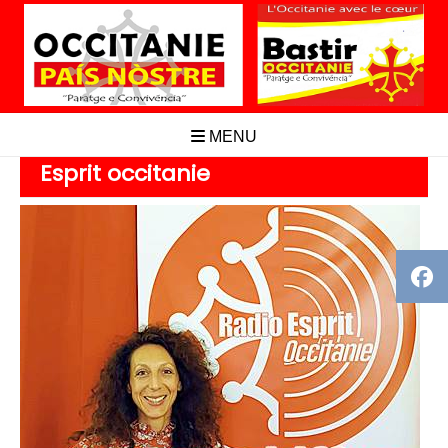
Aller
au
contenu
MENU
Esprit occitanie