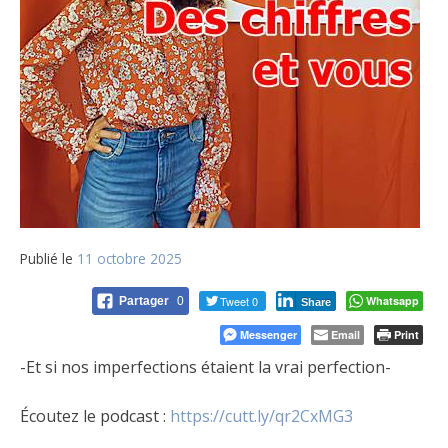
Publié le
11 octobre 2025
Tweet 0
Whatsapp
Partager
0
Share
Messenger
Email
Print
-Et si nos imperfections étaient la vrai perfection-
Écoutez le podcast :
https://cutt.ly/qr2CxMG3