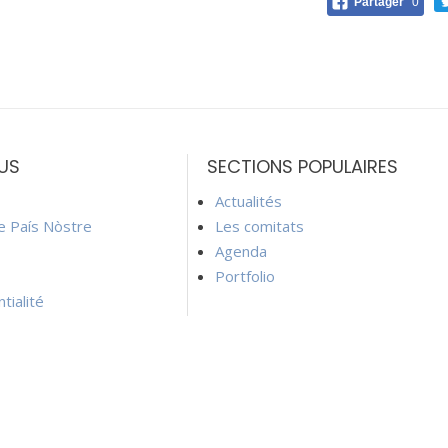
Partager
0
US
SECTIONS POPULAIRES
Actualités
ie País Nòstre
Les comitats
Agenda
Portfolio
tialité