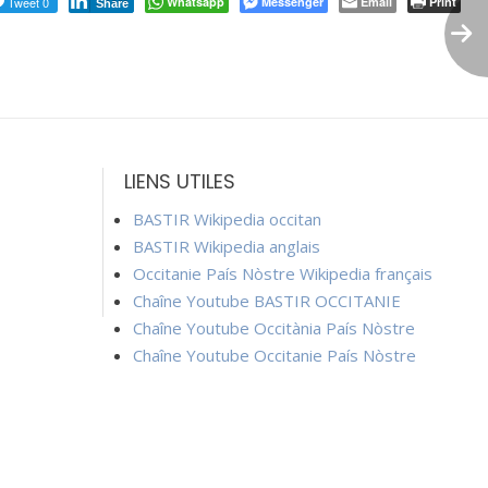
Tweet 0
Whatsapp
Messenger
Email
Print
Share
LIENS UTILES
BASTIR Wikipedia occitan
BASTIR Wikipedia anglais
Occitanie País Nòstre Wikipedia français
Chaîne Youtube BASTIR OCCITANIE
Chaîne Youtube Occitània País Nòstre
Chaîne Youtube Occitanie País Nòstre