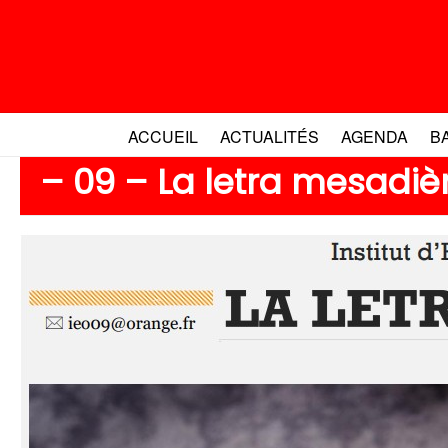
Aller
au
contenu
ACCUEIL
ACTUALITÉS
AGENDA
B
– 09 – La letra mesadiè