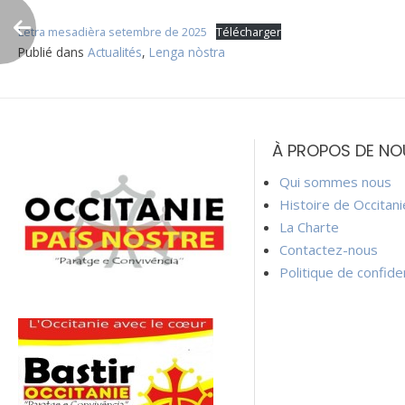
Letra mesadièra setembre de 2025
Télécharger
Publié dans
Actualités
,
Lenga nòstra
Navigation
de
À PROPOS DE NO
l’article
Qui sommes nous
Histoire de Occitan
La Charte
Contactez-nous
Politique de confiden