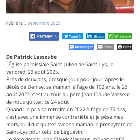
Publié le
3 septembre 2025
Tweet 0
Whatsapp
Partager
0
Share
Messenger
Email
Print
De Patrick Lasseube
. Église paroissiale Saint-Julien de Saint-Lys, le
vendredi 29 août 2025.
Près de deux ans, presque jour pour jour, après le
décès de Denise, sa maman, à l’âge de 102 ans, le 23
août 2023, c’est au tour du père Jean-Claude Vasseur
de nous quitter, ce 24 août.
Quand il a pris sa retraite en 2022 à l’âge de 76 ans,
c’est avec une immense contrariété et je pèse mes
mots, qu’il dut quitter avec sa maman le presbytère de
Saint-Lys pour celui de Lèguevin.
Le Père doyen, Jean Claude Vasseur, m’avait confié