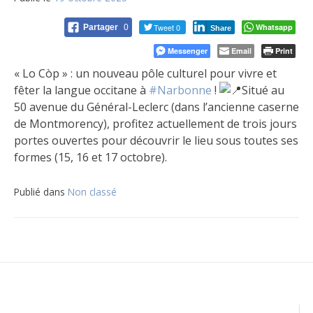
Tweet 0
Whatsapp
Partager
0
Share
Messenger
Email
Print
« Lo Còp » : un nouveau pôle culturel pour vivre et
fêter la langue occitane à
#Narbonne
!
Situé au
50 avenue du Général-Leclerc (dans l’ancienne caserne
de Montmorency), profitez actuellement de trois jours
portes ouvertes pour découvrir le lieu sous toutes ses
formes (15, 16 et 17 octobre).
Publié dans
Non classé
Navigation
de
l’article