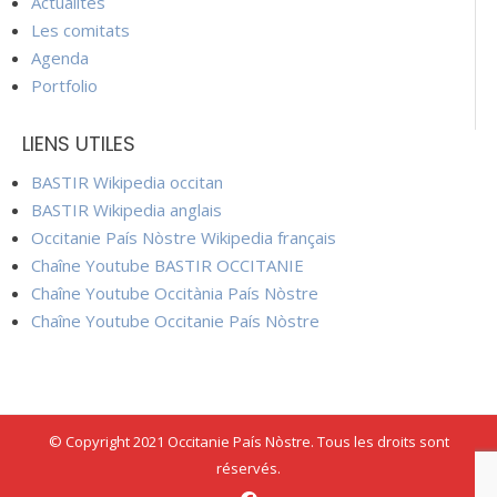
Actualités
Les comitats
Agenda
Portfolio
LIENS UTILES
BASTIR Wikipedia occitan
BASTIR Wikipedia anglais
Occitanie País Nòstre Wikipedia français
Chaîne Youtube BASTIR OCCITANIE
Chaîne Youtube Occitània País Nòstre
Chaîne Youtube Occitanie País Nòstre
© Copyright 2021 Occitanie País Nòstre. Tous les droits sont
réservés.