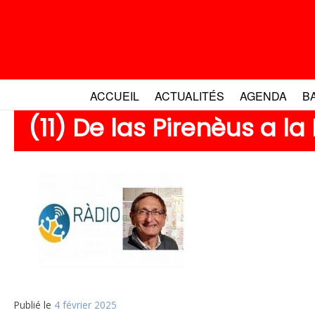
Aller
au
contenu
ACCUEIL
ACTUALITÉS
AGENDA
B
(11) De las Pirenèus a la
Publié le
4 février 2025