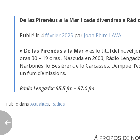
De las Pirenèus a la Mar ! cada divendres a Ràd
Publié le 4
février 2025
par
Joan Pèire LAVAL
» De las Pirenèus a la Mar «
es lo titol del novèl 
oras 30 – 19 oras . Nascuda en 2003, Ràdio Lengadòc
Narbonés, lo Besiérenc e lo Carcassés. Dempuèi l’
un fum d’emissions.
Ràdio Lengadòc 95.5 fm – 97.0 fm
Publié dans
Actualités
,
Radios
Navigation
de
À PROPOS DE NO