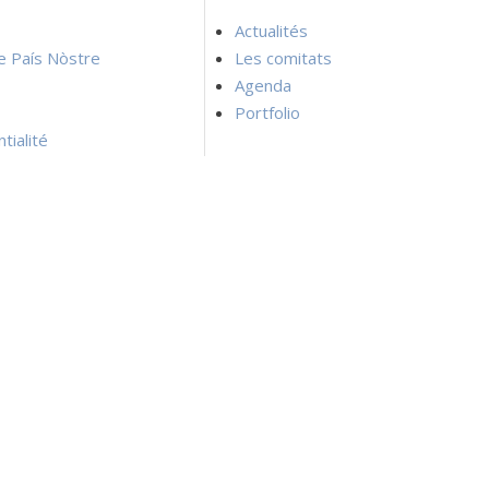
Actualités
ie País Nòstre
Les comitats
Agenda
Portfolio
tialité