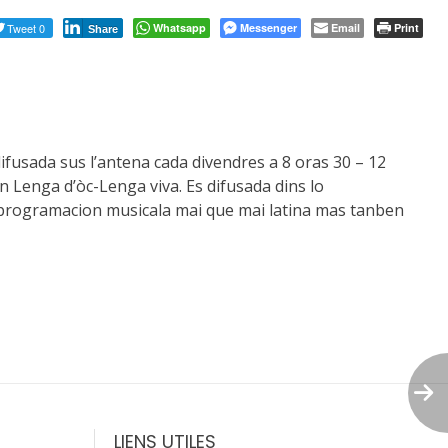
Tweet 0
Whatsapp
Messenger
Email
Print
Share
difusada sus l’antena cada divendres a 8 oras 30 – 12
n Lenga d’òc-Lenga viva. Es difusada dins lo
 programacion musicala mai que mai latina mas tanben
LIENS UTILES