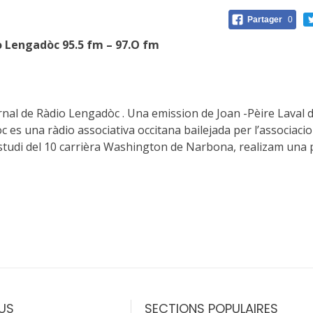
Partager
0
io Lengadòc 95.5 fm – 97.O fm
jornal de Ràdio Lengadòc . Una emission de Joan -Pèire Laval 
 es una ràdio associativa occitana bailejada per l’associacio
estudi del 10 carrièra Washington de Narbona, realizam una
US
SECTIONS POPULAIRES