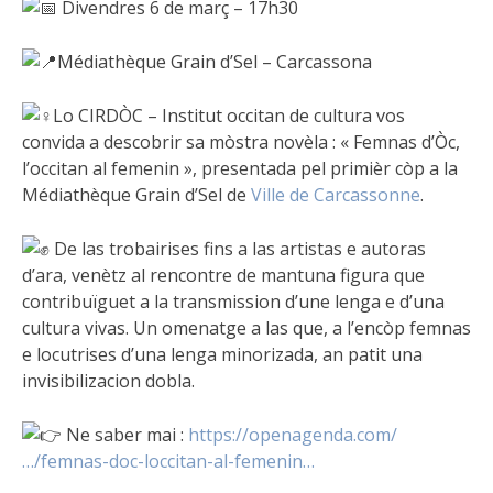
Divendres 6 de març – 17h30
Médiathèque Grain d’Sel – Carcassona
Lo CIRDÒC – Institut occitan de cultura vos
convida a descobrir sa mòstra novèla : « Femnas d’Òc,
l’occitan al femenin », presentada pel primièr còp a la
Médiathèque Grain d’Sel de
Ville de Carcassonne
.
De las trobairises fins a las artistas e autoras
d’ara, venètz al rencontre de mantuna figura que
contribuïguet a la transmission d’une lenga e d’una
cultura vivas. Un omenatge a las que, a l’encòp femnas
e locutrises d’una lenga minorizada, an patit una
invisibilizacion dobla.
Ne saber mai :
https://openagenda.com/
…/femnas-doc-loccitan-al-femenin…