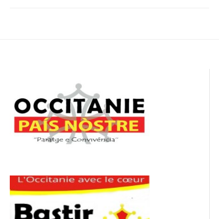
Navigation
de
l’article