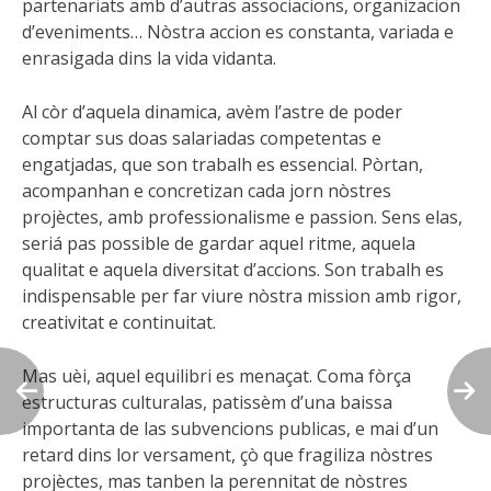
partenariats amb d’autras associacions, organizacion
d’eveniments… Nòstra accion es constanta, variada e
enrasigada dins la vida vidanta.
Al còr d’aquela dinamica, avèm l’astre de poder
comptar sus doas salariadas competentas e
engatjadas, que son trabalh es essencial. Pòrtan,
acompanhan e concretizan cada jorn nòstres
projèctes, amb professionalisme e passion. Sens elas,
seriá pas possible de gardar aquel ritme, aquela
qualitat e aquela diversitat d’accions. Son trabalh es
indispensable per far viure nòstra mission amb rigor,
creativitat e continuitat.
Mas uèi, aquel equilibri es menaçat. Coma fòrça
estructuras culturalas, patissèm d’una baissa
importanta de las subvencions publicas, e mai d’un
retard dins lor versament, çò que fragiliza nòstres
projèctes, mas tanben la perennitat de nòstres