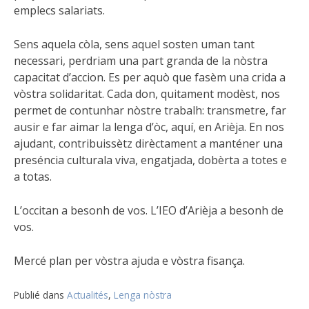
emplecs salariats.
Sens aquela còla, sens aquel sosten uman tant
necessari, perdriam una part granda de la nòstra
capacitat d’accion. Es per aquò que fasèm una crida a
vòstra solidaritat. Cada don, quitament modèst, nos
permet de contunhar nòstre trabalh: transmetre, far
ausir e far aimar la lenga d’òc, aquí, en Arièja. En nos
ajudant, contribuissètz dirèctament a manténer una
preséncia culturala viva, engatjada, dobèrta a totes e
a totas.
L’occitan a besonh de vos. L’IEO d’Arièja a besonh de
vos.
Mercé plan per vòstra ajuda e vòstra fisança.
Publié dans
Actualités
,
Lenga nòstra