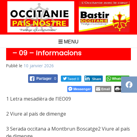
Aller
au
contenu
MENU
– 09 – Informacions
Publié le
10 janvier 2026
Tweet 0
Whatsapp
Partager
0
Share
Messenger
Email
Print
1 Letra mesadièra de l’IEO09
2 Viure al país de dimenge
3 Serada occitana a Montbrun Boscatge2 Viure al país
de dimenge