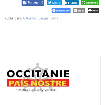
Tweet 0
Whatsapp
Partager
0
Share
Messenger
Email
Print
Publié dans
Actualités
,
Lenga nòstra
Navigation
de
l’article