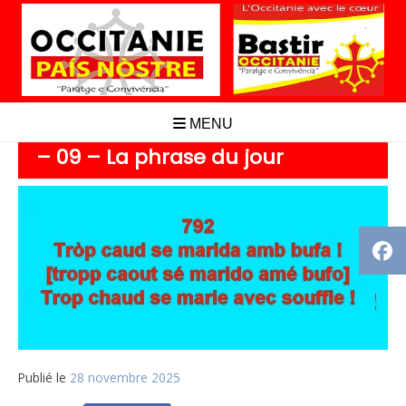
Aller
au
contenu
MENU
– 09 – La phrase du jour
Publié le
28 novembre 2025