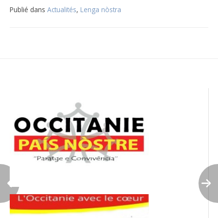
Publié dans
Actualités
,
Lenga nòstra
Navigation
de
l’article