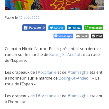
Publié le
10 août 2025
Tweet 0
Whatsapp
Partager
0
Share
Messenger
Email
Print
Ce matin Nicole Faucon-Pellet présentait son dernier
roman sur le marché de
Bourg-St-Andéol
: « La roue
de l’Espan ».
Les drapeaux de l’
#occitanie
et de
#tamazgha
étaient
à l’honneur !sur le marché de
Bourg-St-Andéol
: « La
roue de l’Espan ».
Les drapeaux de l’
#occitanie
et de
#tamazgha
étaient
à l’honneur !