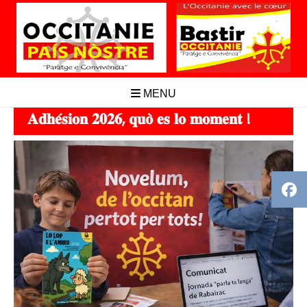
Aller
au
contenu
MENU
𝐀𝐝𝐡𝐞́𝐬𝐢𝐨𝐧 𝟐𝟎𝟐𝟔, 𝐪𝐮𝐨̀ 𝐞𝐬 𝐥𝐨 𝐦𝐨𝐦𝐞𝐧𝐭 !