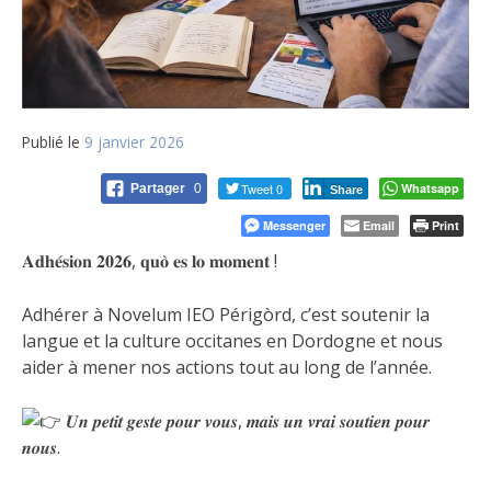
Publié le
9 janvier 2026
Tweet 0
Whatsapp
Partager
0
Share
Messenger
Email
Print
𝐀𝐝𝐡𝐞́𝐬𝐢𝐨𝐧 𝟐𝟎𝟐𝟔, 𝐪𝐮𝐨̀ 𝐞𝐬 𝐥𝐨 𝐦𝐨𝐦𝐞𝐧𝐭 !
Adhérer à Novelum IEO Périgòrd, c’est soutenir la
langue et la culture occitanes en Dordogne et nous
aider à mener nos actions tout
au long de l’année.
𝑼𝒏 𝒑𝒆𝒕𝒊𝒕 𝒈𝒆𝒔𝒕𝒆 𝒑𝒐𝒖𝒓 𝒗𝒐𝒖𝒔, 𝒎𝒂𝒊𝒔 𝒖𝒏 𝒗𝒓𝒂𝒊 𝒔𝒐𝒖𝒕𝒊𝒆𝒏 𝒑𝒐𝒖𝒓
𝒏𝒐𝒖𝒔.