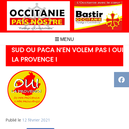
Aller
au
contenu
MENU
SUD OU PACA N’EN VOLEM PAS ! OUI
LA PROVENCE !
Publié le
12 février 2021