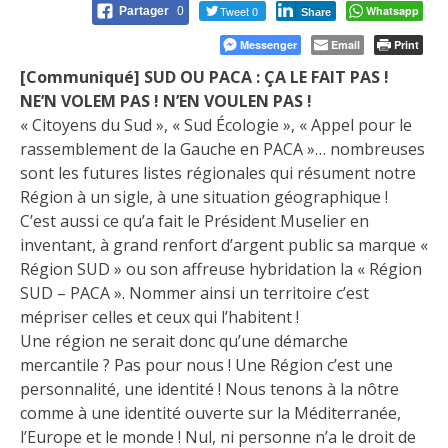
Tweet 0
Whatsapp
Partager
0
Share
Messenger
Email
Print
[Communiqué] SUD OU PACA : ÇA LE FAIT PAS !
NE’N
VOLEM PAS ! N’EN VOULEN PAS !
« Citoyens du Sud », « Sud Écologie », « Appel pour le
rassemblement de la Gauche en PACA »… nombreuses
sont les futures listes régionales qui résument notre
Région à un sigle, à une situation géographique !
C’est aussi ce qu’a fait le Président Muselier en
inventant, à grand renfort d’argent public sa marque «
Région SUD » ou son affreuse hybridation la « Région
SUD – PACA ». Nommer ainsi un territoire c’est
mépriser celles et ceux qui l’habitent !
Une région ne serait donc qu’une démarche
mercantile ? Pas pour nous ! Une Région c’est une
personnalité, une identité ! Nous tenons à la nôtre
comme à une identité ouverte sur la Méditerranée,
l’Europe et le monde ! Nul, ni personne n’a le droit de