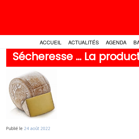
Aller
au
contenu
ACCUEIL
ACTUALITÉS
AGENDA
B
Sécheresse … La produc
Publié le
24 août 2022