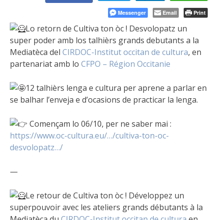
Messenger
Email
Print
Lo retorn de Cultiva ton òc ! Desvolopatz un
super poder amb los talhièrs grands debutants a la
Mediatèca del
CIRDOC-Institut occitan de cultura
, en
partenariat amb lo
CFPO – Région Occitanie
12 talhièrs lenga e cultura per aprene a parlar en
se balhar l’enveja e d’ocasions de practicar la lenga.
Començam lo 06/10, per ne saber mai :
https://www.oc-cultura.eu/…/cultiva-ton-oc-
desvolopatz…/
—
Le retour de Cultiva ton òc ! Développez un
superpouvoir avec les ateliers grands débutants à la
Mediatèca du
CIRDOC-Institut occitan de cultura
en