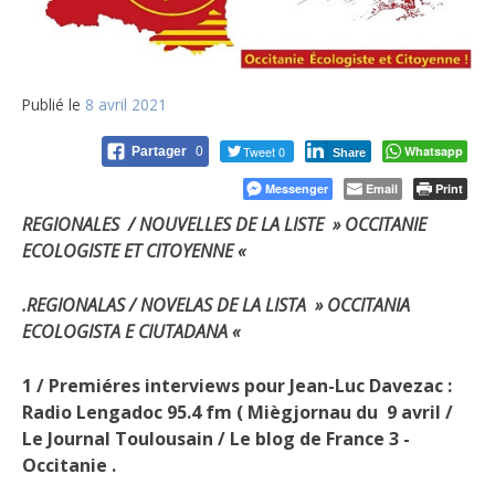
Publié le
8 avril 2021
Tweet 0
Whatsapp
Partager
0
Share
Messenger
Email
Print
REGIONALES / NOUVELLES DE LA LISTE » OCCITANIE
ECOLOGISTE ET CITOYENN
E «
.REGIONALAS / NOVELAS DE LA LISTA » OCCITANIA
ECOLOGISTA E CIUTADANA «
1 / Premiéres interviews pour Jean-Luc Davezac :
Radio Lengadoc 95.4 fm ( Miègjornau du
9 avril /
Le Journal Toulousain / Le blog de France 3 -
Occitanie .