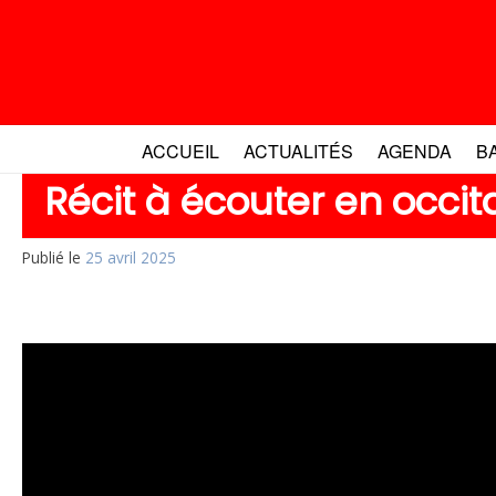
Aller
au
contenu
ACCUEIL
ACTUALITÉS
AGENDA
B
Récit à écouter en occit
Publié le
25 avril 2025