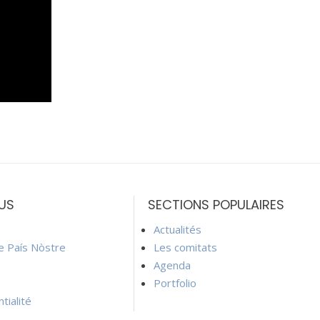
US
SECTIONS POPULAIRES
Actualités
ie País Nòstre
Les comitats
Agenda
Portfolio
tialité