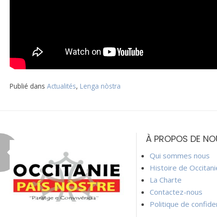
Publié dans
Actualités
,
Lenga nòstra
Navigation
de
À PROPOS DE NO
l’article
Qui sommes nous
Histoire de Occitan
La Charte
Contactez-nous
Politique de confiden