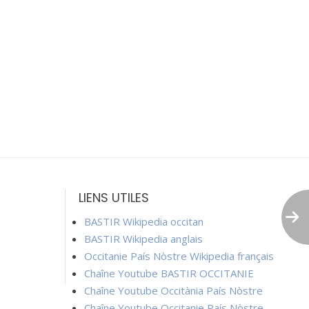
LIENS UTILES
BASTIR Wikipedia occitan
BASTIR Wikipedia anglais
Occitanie País Nòstre Wikipedia français
Chaîne Youtube BASTIR OCCITANIE
Chaîne Youtube Occitània País Nòstre
Chaîne Youtube Occitanie País Nòstre