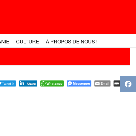
ANIE
CULTURE
À PROPOS DE NOUS !
Tweet 0
Whatsapp
Messenger
Email
Print
Share