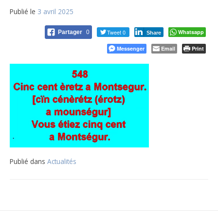
Publié le
3 avril 2025
Tweet 0
Whatsapp
Partager
0
Share
Messenger
Email
Print
Publié dans
Actualités
Navigation
de