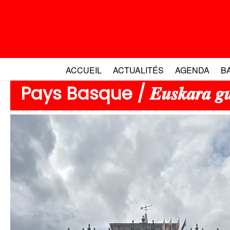
Aller
au
contenu
ACCUEIL
ACTUALITÉS
AGENDA
B
Pays Basque / 𝑬𝒖𝒔𝒌𝒂𝒓𝒂 𝒈𝒖𝒓𝒆 𝒂𝒎