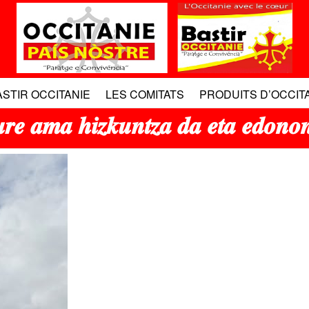
ASTIR OCCITANIE
LES COMITATS
PRODUITS D’OCCIT
 𝒉𝒊𝒛𝒌𝒖𝒏𝒕𝒛𝒂 𝒅𝒂 𝒆𝒕𝒂 𝒆𝒅𝒐𝒏𝒐𝒏 𝒅