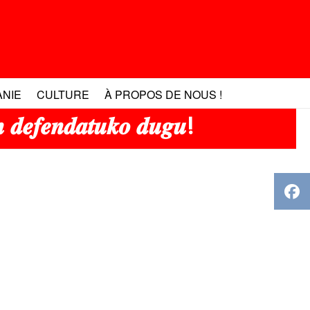
ANIE
CULTURE
À PROPOS DE NOUS !
𝒆𝒇𝒆𝒏𝒅𝒂𝒕𝒖𝒌𝒐 𝒅𝒖𝒈𝒖!