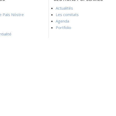
Actualités
ie País Nòstre
Les comitats
Agenda
Portfolio
tialité