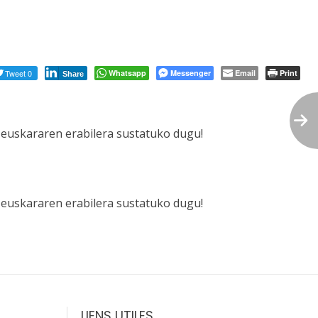
Tweet 0
Whatsapp
Messenger
Email
Print
Share
 euskararen erabilera sustatuko dugu!
 euskararen erabilera sustatuko dugu!
LIENS UTILES