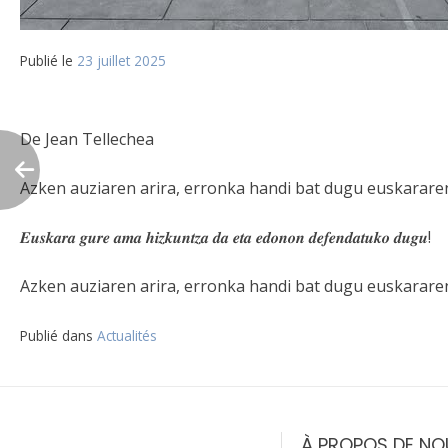
Publié le
23 juillet 2025
De Jean Tellechea
Azken auziaren arira, erronka handi bat dugu euskararen
𝑬𝒖𝒔𝒌𝒂𝒓𝒂 𝒈𝒖𝒓𝒆 𝒂𝒎𝒂 𝒉𝒊𝒛𝒌𝒖𝒏𝒕𝒛𝒂 𝒅𝒂 𝒆𝒕𝒂 𝒆𝒅𝒐𝒏𝒐𝒏 𝒅𝒆𝒇𝒆𝒏𝒅𝒂𝒕𝒖𝒌𝒐 𝒅𝒖𝒈𝒖!
Azken auziaren arira, erronka handi bat dugu
euskararen
Publié dans
Actualités
Navigation
de
À PROPOS DE NO