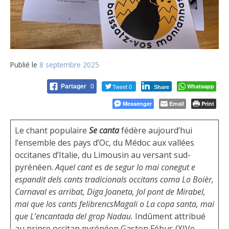
Publié le
8 septembre 2025
Tweet 0
Whatsapp
Partager
0
Share
Messenger
Email
Print
Le chant populaire
Se canta
fédère aujourd’hui
l’ensemble des pays d’Oc, du Médoc aux vallées
occitanes d’Italie, du Limousin au versant sud-
pyrénéen.
Aquel cant es de segur lo mai conegut e
espandit dels cants tradicionals occitans coma Lo Boièr,
Carnaval es arribat, Diga Joaneta, Jol pont de Mirabel,
mai que los cants felibrencs
Magali o La copa santa, mai
que L’encantada del grop Nadau.
Indûment attribué
au prince occitan pyrénéen Gaston Fébus (XIVe