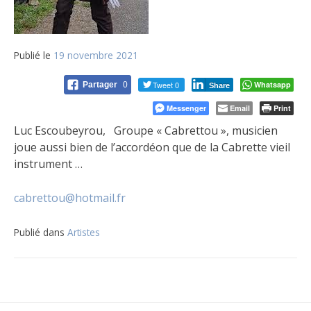
Publié le
19 novembre 2021
Tweet 0
Whatsapp
Partager
0
Share
Messenger
Email
Print
Luc Escoubeyrou, Groupe « Cabrettou », musicien
joue aussi bien de l’accordéon que de la Cabrette vieil
instrument …
cabrettou@hotmail.fr
Publié dans
Artistes
Navigation
de