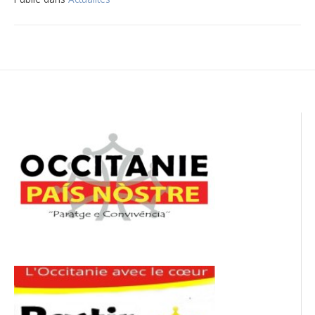
Navigation
de
l’article