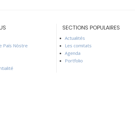
US
SECTIONS POPULAIRES
Actualités
ie País Nòstre
Les comitats
Agenda
Portfolio
tialité