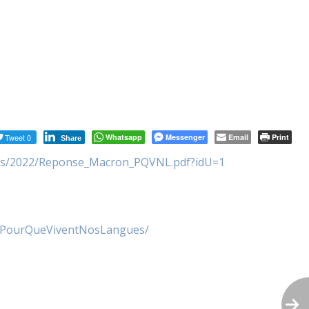
Tweet 0
Whatsapp
Messenger
Email
Print
Share
tats/2022/Reponse_Macron_PQVNL.pdf?idU=1
m/PourQueViventNosLangues/