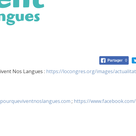
Partager
0
Vivent Nos Langues :
https://locongres.org/images/actuali
.pourqueviventnoslangues.com
;
https://www.facebook.co