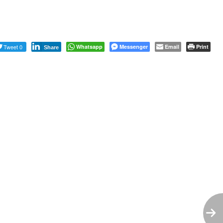
Tweet 0
Whatsapp
Messenger
Email
Print
Share