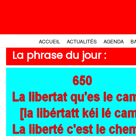
Aller
au
contenu
ACCUEIL
ACTUALITÉS
AGENDA
B
La phrase du jour :