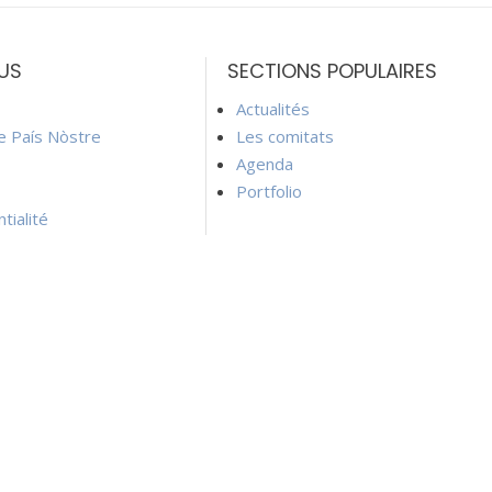
US
SECTIONS POPULAIRES
Actualités
ie País Nòstre
Les comitats
Agenda
Portfolio
tialité