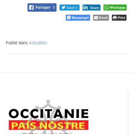
Tweet 0
Whatsapp
Partager
0
Share
Messenger
Email
Print
Publié dans
Actualités
Navigation
de
l’article