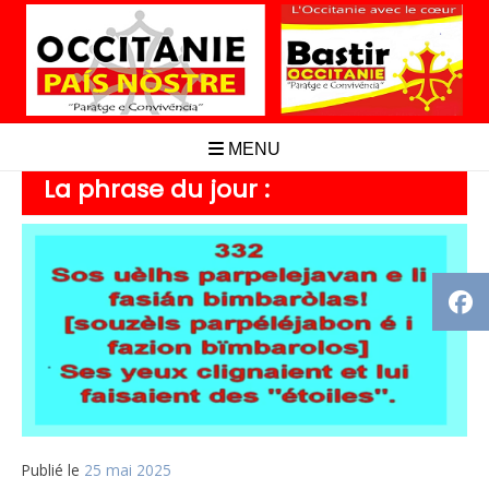
Aller
au
contenu
MENU
La phrase du jour :
Publié le
25 mai 2025