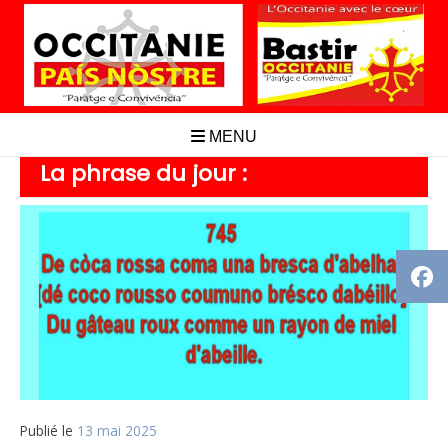
Aller
au
contenu
MENU
La phrase du jour :
Publié le
13 mai 2025