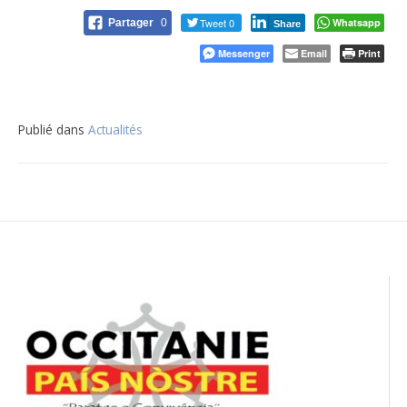
Tweet 0
Whatsapp
Partager
0
Share
Messenger
Email
Print
Publié dans
Actualités
Navigation
de
l’article