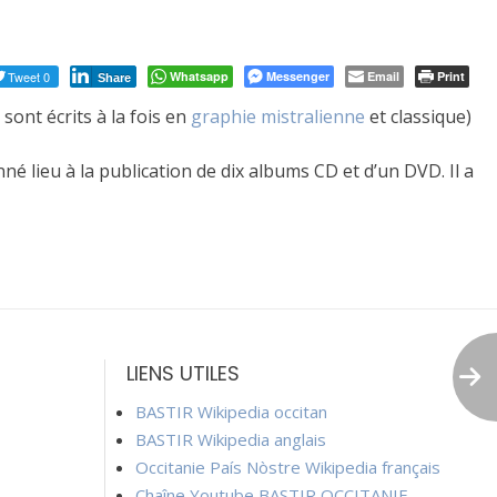
Tweet 0
Whatsapp
Messenger
Email
Print
Share
 sont écrits à la fois en
graphie
mistralienne
et classique)
nné lieu à la publication de dix albums CD et d’un DVD. Il a
LIENS UTILES
BASTIR Wikipedia occitan
BASTIR Wikipedia anglais
Occitanie País Nòstre Wikipedia français
Chaîne Youtube BASTIR OCCITANIE