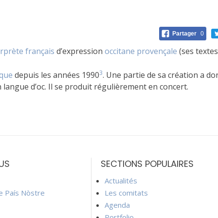
Partager
0
rprète
français
d’expression
occitane
provençale
(ses textes
3
que
depuis les années 1990
. Une partie de sa création a do
langue d’oc. Il se produit régulièrement en concert.
US
SECTIONS POPULAIRES
Actualités
ie País Nòstre
Les comitats
Agenda
Portfolio