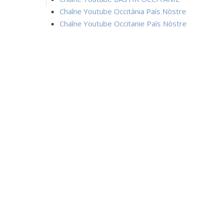
Chaîne Youtube Occitània País Nòstre
Chaîne Youtube Occitanie País Nòstre