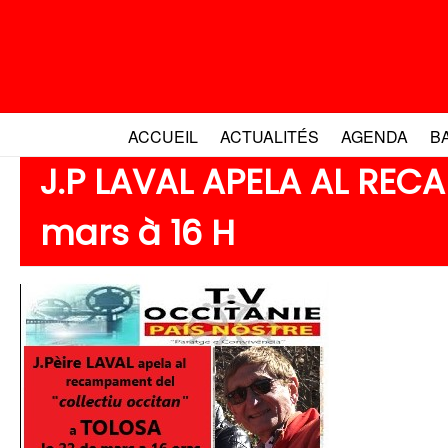
Aller
au
contenu
ACCUEIL
ACTUALITÉS
AGENDA
B
J.P LAVAL APELA AL RE
mars à 16 H