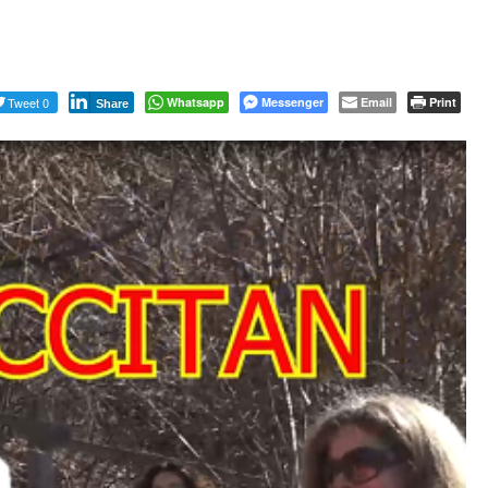
Tweet 0
Whatsapp
Messenger
Email
Print
Share