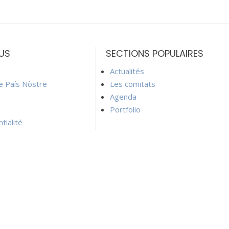
US
SECTIONS POPULAIRES
Actualités
ie País Nòstre
Les comitats
Agenda
Portfolio
tialité