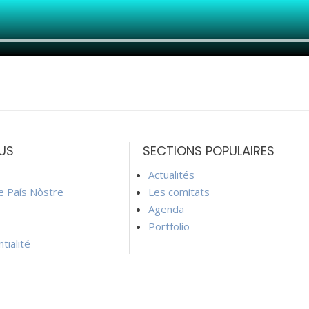
US
SECTIONS POPULAIRES
Actualités
ie País Nòstre
Les comitats
Agenda
Portfolio
tialité