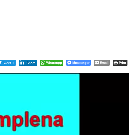
Tweet 0
Whatsapp
Messenger
Email
Print
Share