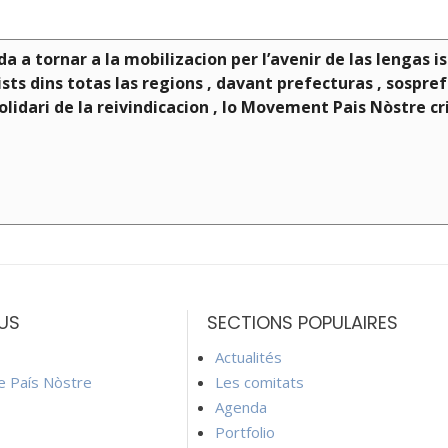
 a tornar a la mobilizacion per l’avenir de las lengas is
ts dins totas las regions , davant prefecturas , sospre
olidari de la reivindicacion , lo Movement Pais Nòstre c
US
SECTIONS POPULAIRES
Actualités
ie País Nòstre
Les comitats
Agenda
Portfolio