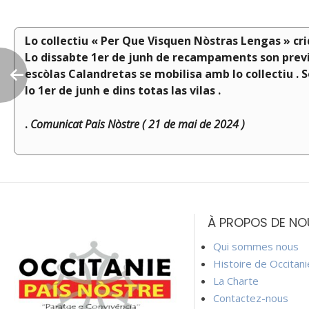
Lo collectiu « Per Que Visquen Nòstras Lengas » crida
Lo dissabte 1er de junh de recampaments son previs
escòlas Calandretas se mobilisa amb lo collectiu . S
lo 1er de junh e dins totas las vilas .
.
Comunicat Pais Nòstre ( 21 de mai de 2024 )
Navigation
de
À PROPOS DE NO
l’article
Qui sommes nous
Histoire de Occitan
La Charte
Contactez-nous