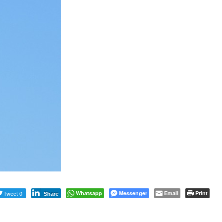
Tweet 0
Whatsapp
Messenger
Email
Print
Share