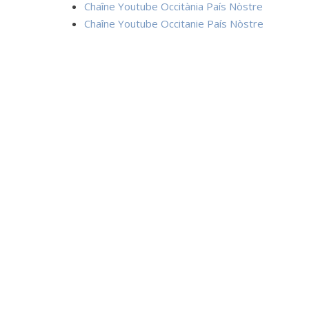
Chaîne Youtube Occitània País Nòstre
Chaîne Youtube Occitanie País Nòstre