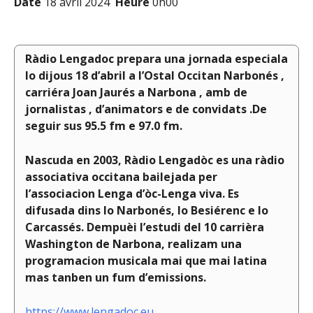
Date
18 avril 2024
Heure
0h00
Ràdio Lengadoc prepara una jornada especiala
lo dijous 18 d’abril a l’Ostal Occitan Narbonés ,
carriéra Joan Jaurés a Narbona , amb de
jornalistas , d’animators e de convidats .De
seguir sus 95.5 fm e 97.0 fm.
Nascuda en 2003, Ràdio Lengadòc es una ràdio
associativa occitana bailejada per
l’associacion Lenga d’òc-Lenga viva. Es
difusada dins lo Narbonés, lo Besiérenc e lo
Carcassés. Dempuèi l’estudi del 10 carrièra
Washington de Narbona, realizam una
programacion musicala mai que mai latina
mas tanben un fum d’emissions.
https://www.lengadoc.eu