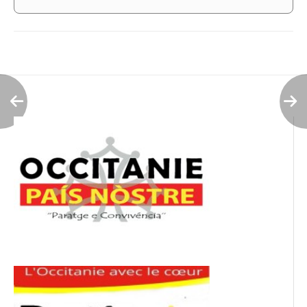
Navigation
de
l’article