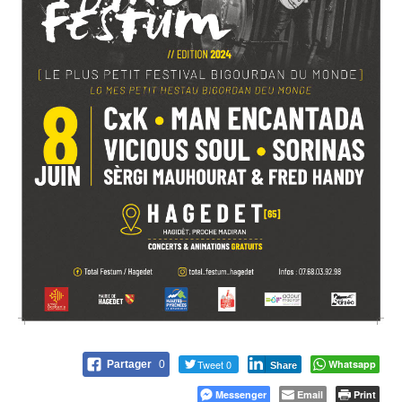
Tweet 0
Whatsapp
Partager
0
Share
Messenger
Email
Print