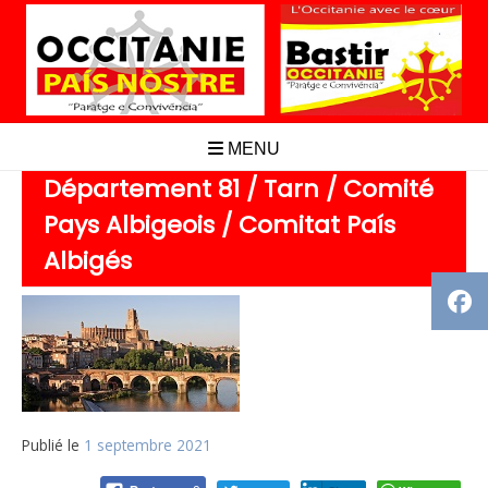
Aller
au
contenu
MENU
Département 81 / Tarn / Comité
Pays Albigeois / Comitat País
Albigés
Publié le
1 septembre 2021