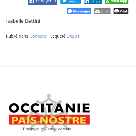
Tweet 0
Whatsapp
Partager
0
Share
Messenger
Email
Print
Isabelle Bettini
Publié dans
Comitats
Étiqueté
Dep81
Navigation
de
l’article