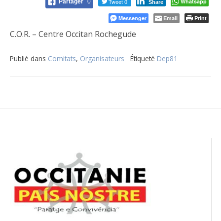
Tweet 0
Whatsapp
Partager
0
Share
Messenger
Email
Print
C.O.R. – Centre Occitan Rochegude
Publié dans
Comitats
,
Organisateurs
Étiqueté
Dep81
Navigation
de
l’article