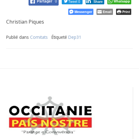
Tweet 0
Whatsapp
Partager
0
Share
Messenger
Email
Print
Christian Piques
Publié dans
Comitats
Étiqueté
Dep31
Navigation
de
l’article