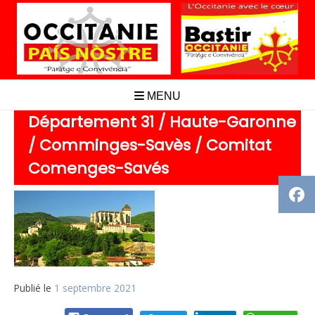
Aller
au
contenu
MENU
Département 31 / Haute-Garonne
/ Comminges-Savès / Comitat
Comenges-Savés
Publié le
1 septembre 2021