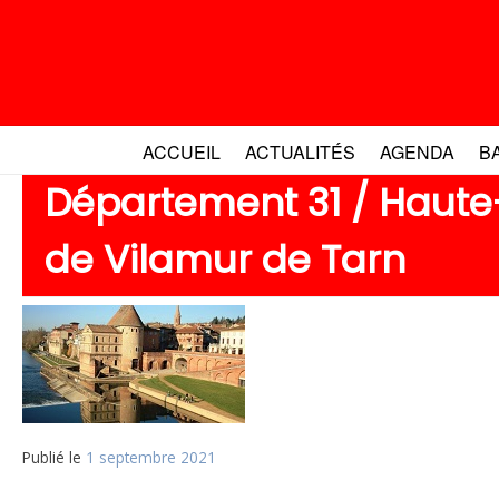
Aller
au
contenu
ACCUEIL
ACTUALITÉS
AGENDA
B
Département 31 / Haute
de Vilamur de Tarn
Publié le
1 septembre 2021