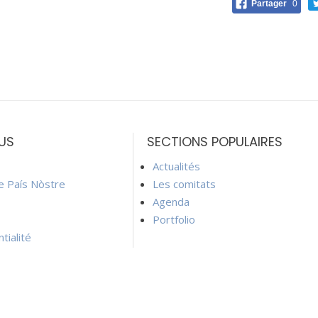
Partager
0
US
SECTIONS POPULAIRES
Actualités
ie País Nòstre
Les comitats
Agenda
Portfolio
tialité