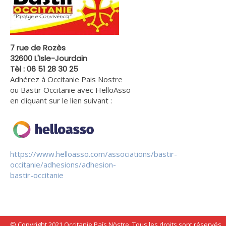
7 rue de Rozès
32600 L'Isle-Jourdain
Tèl : 06 51 28 30 25
Adhérez à Occitanie Pais Nostre
ou Bastir Occitanie avec HelloAsso
en cliquant sur le lien suivant :
https://www.helloasso.com/associations/bastir-
occitanie/adhesions/adhesion-
bastir-occitanie
© Copyright 2021 Occitanie País Nòstre. Tous les droits sont réservés.