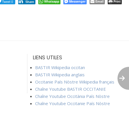
Tweet 0
Whatsapp
Messenger
Email
Print
Share
LIENS UTILES
BASTIR Wikipedia occitan
BASTIR Wikipedia anglais
Occitanie País Nòstre Wikipedia français
Chaîne Youtube BASTIR OCCITANIE
Chaîne Youtube Occitània País Nòstre
Chaîne Youtube Occitanie País Nòstre