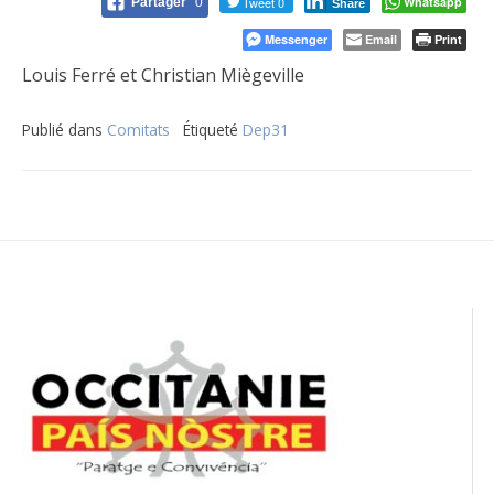
Tweet 0
Whatsapp
Partager
0
Share
Messenger
Email
Print
Louis Ferré et Christian Miègeville
Publié dans
Comitats
Étiqueté
Dep31
Navigation
de
l’article