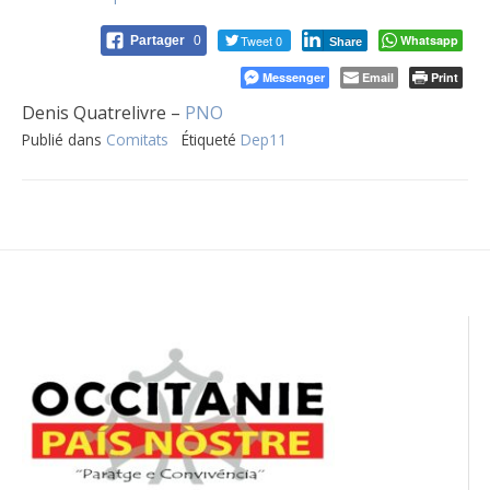
Tweet 0
Whatsapp
Partager
0
Share
Messenger
Email
Print
Denis Quatrelivre –
PNO
Publié dans
Comitats
Étiqueté
Dep11
Navigation
de
l’article