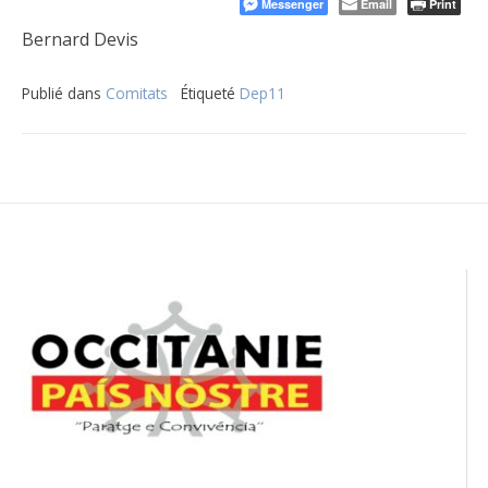
Messenger
Email
Print
Bernard Devis
Publié dans
Comitats
Étiqueté
Dep11
Navigation
de
l’article