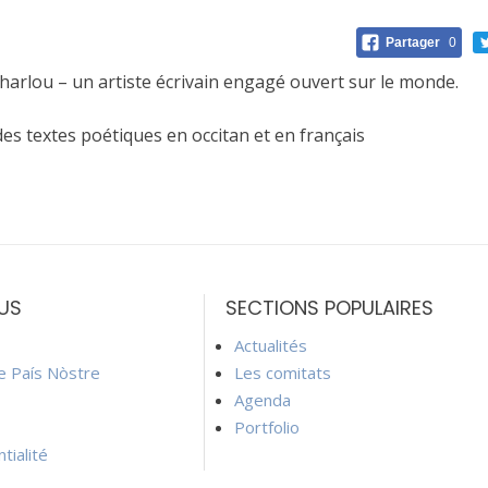
Partager
0
Charlou – un artiste écrivain engagé ouvert sur le monde.
des textes poétiques en occitan et en français
US
SECTIONS POPULAIRES
Actualités
ie País Nòstre
Les comitats
Agenda
Portfolio
tialité