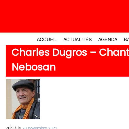
Aller
au
contenu
ACCUEIL
ACTUALITÉS
AGENDA
B
Charles Dugros – Chant
Nebosan
Publié le
20 novembre 2021