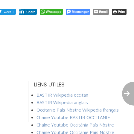
Tweet 0
Whatsapp
Messenger
Email
Print
Share
LIENS UTILES
BASTIR Wikipedia occitan
BASTIR Wikipedia anglais
Occitanie País Nòstre Wikipedia français
Chaîne Youtube BASTIR OCCITANIE
Chaîne Youtube Occitània País Nòstre
Chaîne Youtube Occitanie País Nòstre