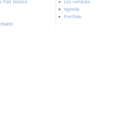
ie País Nòstre
Les comitats
Agenda
Portfolio
tialité