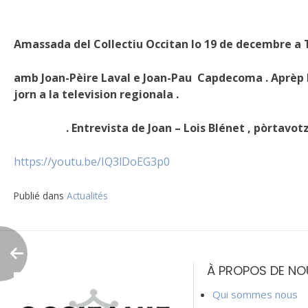
Amassada del Collectiu Occitan lo 19 de decembre a
amb Joan-Pèire Laval e Joan-Pau Capdecoma . Aprèp l
jorn a la television regionala .
. Entrevista de Joan – Lois Blénet , pòrtavotz de
https://youtu.be/IQ3lDoEG3p0
Publié dans
Actualités
Navigation
de
À PROPOS DE NO
l’article
Qui sommes nous