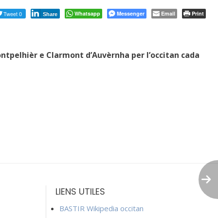
Tweet 0
Whatsapp
Messenger
Email
Print
Share
ntpelhièr e Clarmont d’Auvèrnha per l’occitan cada
LIENS UTILES
BASTIR Wikipedia occitan