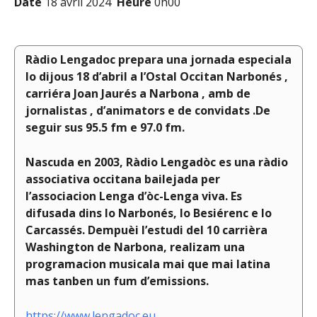
Date
18 avril 2024
Heure
0h00
Ràdio Lengadoc prepara una jornada especiala
lo dijous 18 d’abril a l’Ostal Occitan Narbonés ,
carriéra Joan Jaurés a Narbona , amb de
jornalistas , d’animators e de convidats .De
seguir sus 95.5 fm e 97.0 fm.
Nascuda en 2003, Ràdio Lengadòc es una ràdio
associativa occitana bailejada per
l’associacion Lenga d’òc-Lenga viva. Es
difusada dins lo Narbonés, lo Besiérenc e lo
Carcassés. Dempuèi l’estudi del 10 carrièra
Washington de Narbona, realizam una
programacion musicala mai que mai latina
mas tanben un fum d’emissions.
https://www.lengadoc.eu