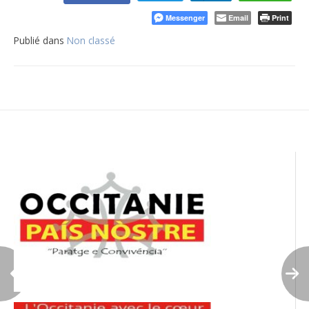
Messenger
Email
Print
Publié dans
Non classé
Navigation
de
l’article