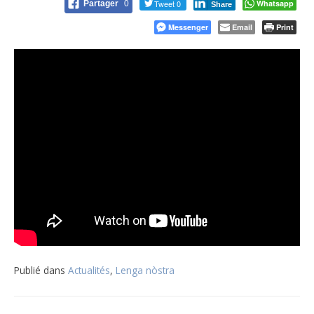
Tweet 0
Whatsapp
Partager
0
Share
Messenger
Email
Print
Publié dans
Actualités
,
Lenga nòstra
Navigation