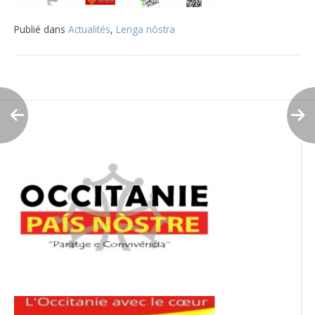
Publié dans
Actualités
,
Lenga nòstra
Navigation
de
l’article