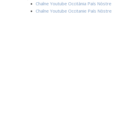
Chaîne Youtube Occitània País Nòstre
Chaîne Youtube Occitanie País Nòstre