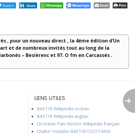
Tweet 0
Whatsapp
Messenger
Email
Print
Share
urés , pour un nouveau direct , la 4éme édition d’Un
 l’art et de nombreux invités tout au long de la
Narbonés – Besièrenc et 97. O fm en Carcassés .
LIENS UTILES
BASTIR Wikipedia occitan
BASTIR Wikipedia anglais
Occitanie País Nòstre Wikipedia français
Chaîne Youtube BASTIR OCCITANIE