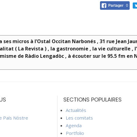
Partager
0
ra ses micros à l’Ostal Occitan Narbonés , 31 rue Jean Ja
litat ( La Revista ) , la gastronomie , la vie culturelle ,
misme de Ràdio Lengadòc , à écouter sur le 95.5 fm en 
US
SECTIONS POPULAIRES
Actualités
ie País Nòstre
Les comitats
Agenda
Portfolio