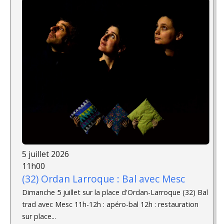
5 juillet 2026
11h00
(32) Ordan Larroque : Bal avec Mesc
Dimanche 5 juillet sur la place d'Ordan-Larroque (32) Bal
trad avec Mesc 11h-12h : apéro-bal 12h : restauration
sur place...