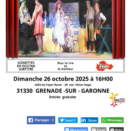
Tweet 0
Whatsapp
Partager
0
Share
Messenger
Email
Print