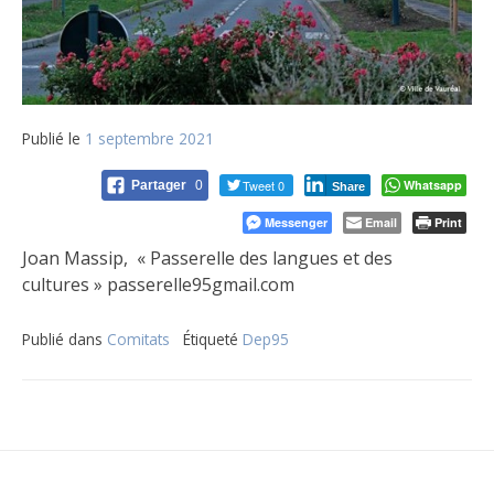
Publié le
1 septembre 2021
Tweet 0
Whatsapp
Partager
0
Share
Messenger
Email
Print
Joan Massip, « Passerelle des langues et des
cultures » passerelle95gmail.com
Publié dans
Comitats
Étiqueté
Dep95
Navigation
de
l’article