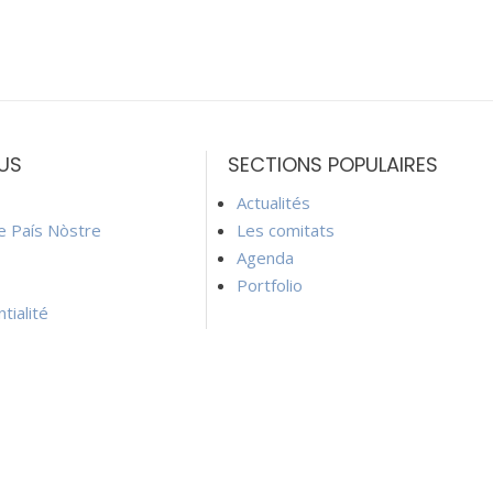
US
SECTIONS POPULAIRES
Actualités
ie País Nòstre
Les comitats
Agenda
Portfolio
tialité