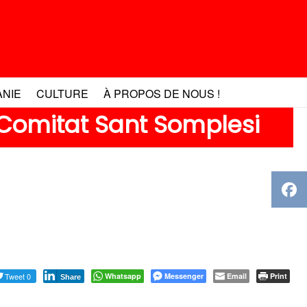
ANIE
CULTURE
À PROPOS DE NOUS !
 Comitat Sant Somplesi
Tweet 0
Whatsapp
Messenger
Email
Print
Share