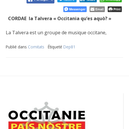
Messenger
Email
Print
CORDAE la Talvera « Occitania qu’es aquò? »
La Talvera est un groupe de musique occitane,
Publié dans
Comitats
Étiqueté
Dep81
Navigation
de
l’article